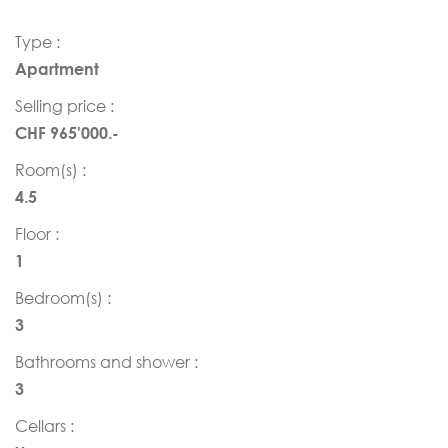
Type :
Apartment
Selling price :
CHF 965'000.-
Room(s) :
4.5
Floor :
1
Bedroom(s) :
3
Bathrooms and shower :
3
Cellars :