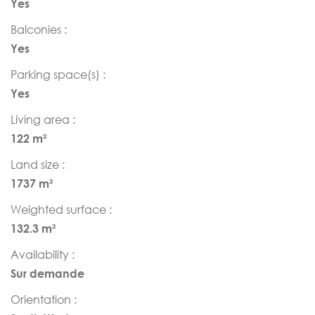
Yes
Balconies :
Yes
Parking space(s) :
Yes
Living area :
122 m²
Land size :
1737 m²
Weighted surface :
132.3 m²
Availability :
Sur demande
Orientation :