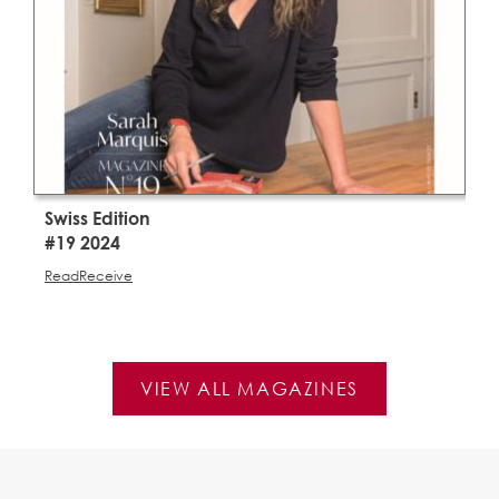
Swiss Edition
S
#19 2024
#
Read
Receive
R
VIEW ALL MAGAZINES